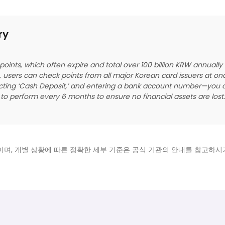
ry
oints, which often expire and total over 100 billion KRW annually
r), users can check points from all major Korean card issuers at 
lecting ‘Cash Deposit,’ and entering a bank account number—you can
 perform every 6 months to ensure no financial assets are lost.
 자료이며, 개별 상황에 따른 정확한 세부 기준은 공식 기관의 안내를 참고하시