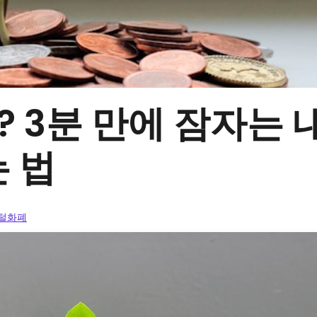
? 3분 만에 잠자는
 법
지털화폐