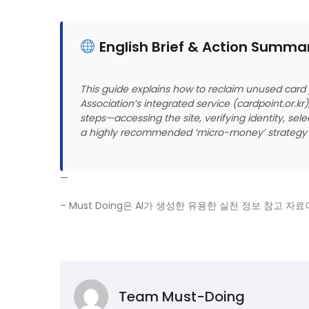
English Brief & Action Summa
This guide explains how to reclaim unused card p
Association’s integrated service (cardpoint.or.k
steps—accessing the site, verifying identity, se
a highly recommended ‘micro-money’ strategy to
—
– Must Doing은 AI가 생성한 유용한 실천 정보 참고
Team Must-Doing