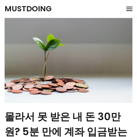
Skip
MUSTDOING
to
content
몰라서 못 받은 내 돈 30만
원? 5분 만에 계좌 입금받는