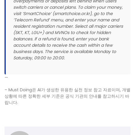
overpayments or deposits left behind when users
switch carriers or cancel plans. To claim your money,
visit ‘SmartChoice’ (smartchoice.or.kr), go to the
‘Telecom Refund’ menu, and enter your name and
resident registration number. Select all major carriers
(SKT, KT, LGU+) and MVNOs to check for hidden
balances. If a refund is found, enter your bank
account details to receive the cash within a few
business days. The service is available Monday to
Saturday, 09:00 to 20:00.
—
– Must Doing은 AI가 생성한 유용한 실천 정보 참고 자료이며, 개별
상황에 따른 정확한 세부 기준은 공식 기관의 안내를 참고하시기 바
랍니다.