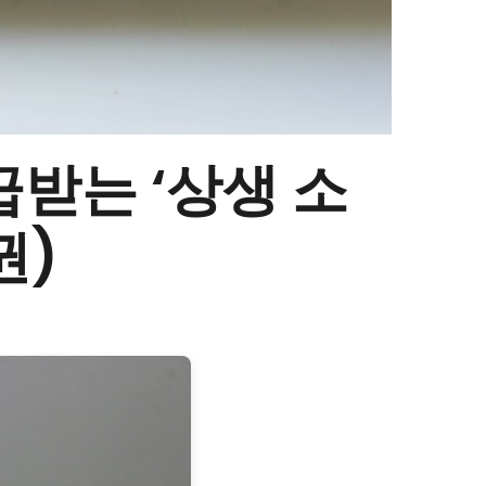
급받는 ‘상생 소
권)