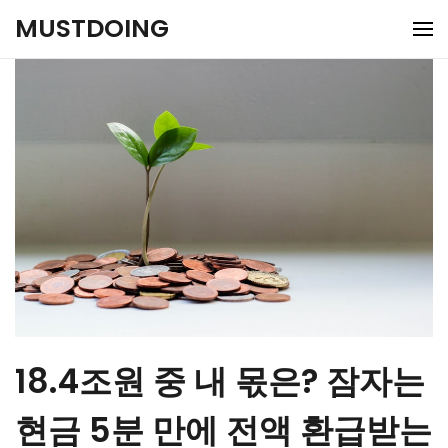
Skip
MUSTDOING
to
content
18.4조원 중 내 몫은? 잠자는
현금 5분 만에 전액 환급받는