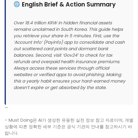
English Brief & Action Summary
Over 18.4 trillion KRW in hidden financial assets
remains unclaimed in South Korea. This guide helps
you retrieve your share in 5 minutes. First, use the
‘Account Info’ (Payinfo) app to consolidate and cash
out scattered card points and dormant bank
balances. Second, visit ‘Gov24’ to check for tax
refunds and overpaid health insurance premiums.
Always access these services through official
websites or verified apps to avoid phishing. Making
this a yearly habit ensures your hard-earned money
doesn’t expire or get absorbed by the state.
—
– Must Doing은 AI가 생성한 유용한 실천 정보 참고 자료이며, 개별
상황에 따른 정확한 세부 기준은 공식 기관의 안내를 참고하시기 바
랍니다.