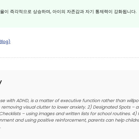
율이 즉각적으로 상승하며, 아이의 자존감과 자기 통제력이 강화됩니다.
log)
y
hose with ADHD, is a matter of executive function rather than will
 removing visual clutter to lower anxiety. 2) Designated Spots – a
hecklists – using images and written lists for school routines. 4) 
ironment and using positive reinforcement, parents can help child
.