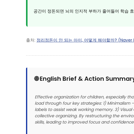
공간이 정돈되면 뇌의 인지적 부하가 줄어들어 학습 효
출처:
정리정돈이 안 되는 아이, 어떻게 해야할까? (Naver B
🌐 English Brief & Action Summar
Effective organization for children, especially t
load through four key strategies: 1) Minimalism –
labels to assist weak working memory. 3) Visual C
collective organizing. By restructuring the env
skills, leading to improved focus and confidence